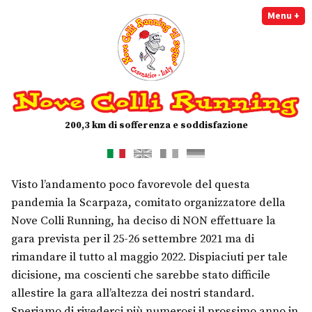
Vai
Menu
+
ex
co
al
contenuto
Nove Colli Running
200,3 km di sofferenza e soddisfazione
Visto l’andamento poco favorevole del questa
pandemia la Scarpaza, comitato organizzatore della
Nove Colli Running, ha deciso di NON effettuare la
gara prevista per il 25-26 settembre 2021 ma di
rimandare il tutto al maggio 2022. Dispiaciuti per tale
dicisione, ma coscienti che sarebbe stato difficile
allestire la gara all’altezza dei nostri standard.
Speriamo di rivederci più numerosi il prossimo anno in