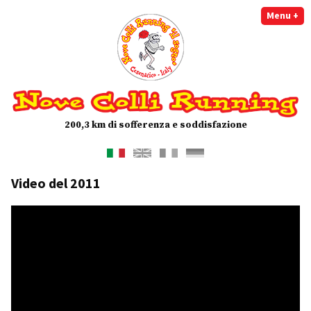
Vai
Menu
+
ex
co
al
contenuto
Nove Colli Running
200,3 km di sofferenza e soddisfazione
Video del 2011